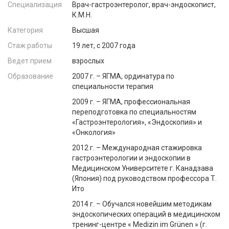
Специализация
Врач-гастроэнтеролог, врач-эндоскопист,
К.М.Н.
Категория
Высшая
Стаж работы
19 лет, c 2007 года
Ведет прием
взрослых
Образование
2007 г. – ЯГМА, ординатура по
специальности терапия
2009 г. – ЯГМА, профессиональная
переподготовка по специальностям
«Гастроэнтерология», «Эндоскопия» и
«Онкология»
2012 г. – Международная стажировка
гастроэнтерологии и эндоскопии в
Медицинском Университете г. Канадзава
(Япония) под руководством профессора Т.
Ито
2014 г. – Обучался новейшим методикам
эндоскопических операций в медицинском
тренинг-центре « Medizin im Grünen » (г.