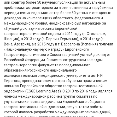
или соавтор более 50 научных публикаций по актуальным
проблемам гастроэнтерологии в отечественных и зарубежных
периодических изданиях, автор более 50 устных и стендовых
докладов на конференциях областного, федерального и
международного уровня, неоднократно был награжден за
«Лучший доклад» на сессиях Европейской
гастроэнтерологической недели в 2011 году (г. Стокгольм,
Швеция), в 2013 году (г. Берлин, Германия), в 2014 году (г.
Вена, Австрия), а в 2015 году в г. Барселона (Испания) получил
«Национальную научную награду» Европейского
Гастроэнтерологического Союза за лучший устный доклад от
Российской Федерации. Является сотрудником кафедры
гастроэнтерологии факультета последипломного
образования Российского национального
исследовательского медицинского университета им. Н.И.
Пирогова, преподавателем центра обучения практическим
навыкам Европейского общества гастроинтестинальной
эндоскопии (ESGE Learning Area). С 2013 по 2016 годы являлся
членом международной рабочей группы Комитета по
улучшению качества эндоскопии Европейского общества
гастроинтестинальной эндоскопии, результатом работы
которой явилась разработка международных рекомендаций,