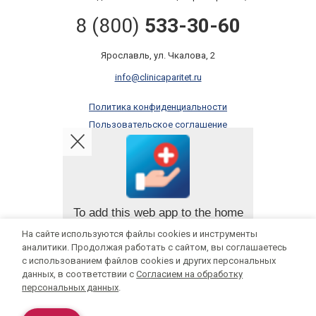
8 (800)
533-30-60
Ярославль, ул. Чкалова, 2
info@clinicaparitet.ru
Политика конфиденциальности
Пользовательское соглашение
Правила оказания платных услуг
Онлайн запись
To add this web app to the home
screen open the browser option
На сайте используются файлы cookies и инструменты
Мы в социальных сетях:
menu and tap on
Add to
аналитики. Продолжая работать с сайтом, вы соглашаетесь
homescreen
.
с использованием файлов cookies и других персональных
данных, в соответствии с
Согласием на обработку
The menu can be accessed by pressing
персональных данных
.
ИМЕЮТСЯ ПРОТИВОПОКАЗАНИЯ, НЕОБХОДИМА КОНСУЛЬТАЦИЯ
the menu hardware button if your device
has one, or by tapping the top right menu
СПЕЦИАЛИСТА
icon
.