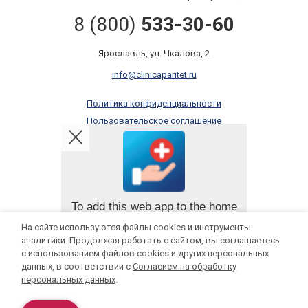
8 (800)
533-30-60
Ярославль, ул. Чкалова, 2
info@clinicaparitet.ru
Политика конфиденциальности
Пользовательское соглашение
Правила оказания платных услуг
Онлайн запись
To add this web app to the home
screen open the browser option
На сайте используются файлы cookies и инструменты
Мы в социальных сетях:
menu and tap on
Add to
аналитики. Продолжая работать с сайтом, вы соглашаетесь
homescreen
.
с использованием файлов cookies и других персональных
данных, в соответствии с
Согласием на обработку
The menu can be accessed by pressing
персональных данных
.
ИМЕЮТСЯ ПРОТИВОПОКАЗАНИЯ, НЕОБХОДИМА КОНСУЛЬТАЦИЯ
the menu hardware button if your device
has one, or by tapping the top right menu
СПЕЦИАЛИСТА
icon
.