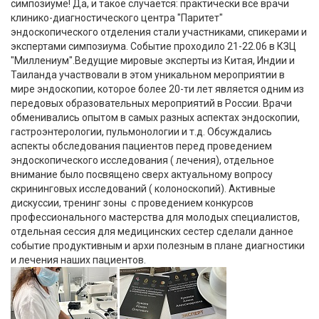
симпозиуме! Да, и такое случается: практически все врачи
клинико-диагностического центра "Паритет"
эндоскопического отделения стали участниками, спикерами и
экспертами симпозиума. Событие проходило 21-22.06 в КЗЦ
"Миллениум".Ведущие мировые эксперты из Китая, Индии и
Таиланда участвовали в этом уникальном мероприятии в
мире эндоскопии, которое более 20-ти лет является одним из
передовых образовательных мероприятий в России. Врачи
обменивались опытом в самых разных аспектах эндоскопии,
гастроэнтерологии, пульмонологии и т.д. Обсуждались
аспекты обследования пациентов перед проведением
эндоскопического исследования ( лечения), отдельное
внимание было посвящено сверх актуальному вопросу
скрининговых исследований ( колоноскопий). Активные
дискуссии, тренинг зоны с проведением конкурсов
профессионального мастерства для молодых специалистов,
отдельная сессия для медицинских сестер сделали данное
событие продуктивным и архи полезным в плане диагностики
и лечения наших пациентов.