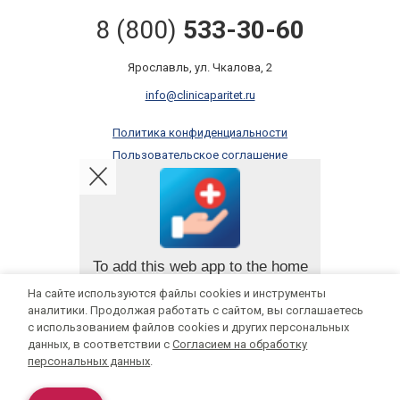
8 (800)
533-30-60
Ярославль, ул. Чкалова, 2
info@clinicaparitet.ru
Политика конфиденциальности
Пользовательское соглашение
Правила оказания платных услуг
Онлайн запись
To add this web app to the home
screen open the browser option
На сайте используются файлы cookies и инструменты
Мы в социальных сетях:
menu and tap on
Add to
аналитики. Продолжая работать с сайтом, вы соглашаетесь
homescreen
.
с использованием файлов cookies и других персональных
данных, в соответствии с
Согласием на обработку
The menu can be accessed by pressing
ИМЕЮТСЯ ПРОТИВОПОКАЗАНИЯ, НЕОБХОДИМА КОНСУЛЬТАЦИЯ
персональных данных
.
the menu hardware button if your device
has one, or by tapping the top right menu
СПЕЦИАЛИСТА
icon
.