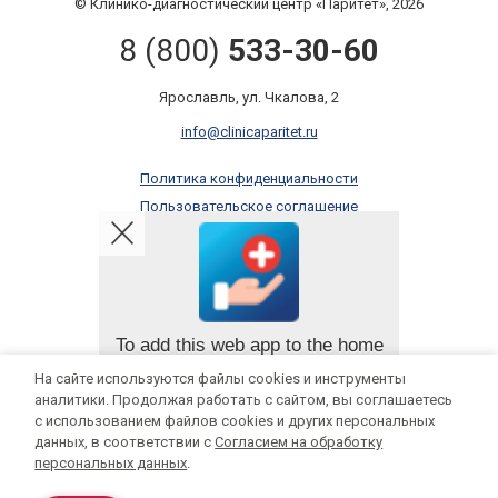
© Клинико-диагностический центр «Паритет», 2026
8 (800)
533-30-60
Ярославль, ул. Чкалова, 2
info@clinicaparitet.ru
Политика конфиденциальности
Пользовательское соглашение
Правила оказания платных услуг
Онлайн запись
To add this web app to the home
screen open the browser option
На сайте используются файлы cookies и инструменты
Мы в социальных сетях:
menu and tap on
Add to
аналитики. Продолжая работать с сайтом, вы соглашаетесь
homescreen
.
с использованием файлов cookies и других персональных
данных, в соответствии с
Согласием на обработку
The menu can be accessed by pressing
ИМЕЮТСЯ ПРОТИВОПОКАЗАНИЯ, НЕОБХОДИМА КОНСУЛЬТАЦИЯ
персональных данных
.
the menu hardware button if your device
has one, or by tapping the top right menu
СПЕЦИАЛИСТА