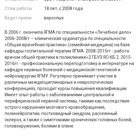
Стаж работы
18 лет, c 2008 года
Ведет прием
взрослых
В 2006 г. окончила ЯГМА по специальности «Лечебное дело» .
2006-2008гг – клиническая ординатура по специальности
«Общая врачебная практика» (семейная медицина) на базе
кафедры госпитальной терапии ЯГМА. 2008-2015гг - работа
врачом общей практики в поликлинике»2 ГБУЗ ЯО КБ 2. 2015-
2016гг - профессиональную переподготовку в интернатуре на
кафедре нервных болезней с медицинской генетикой и
нейрохирургии ЯГМУ. Регулярно принимает участие в
различных междисциплинарных и неврологических
конференциях, проходит курсы повышения квалификации.
Имеет опыт работы с заболеваниями центральной и
периферической нервной системы, такими как последствия
острого нарушения мозгового кровообращения,
полинейропатии, постковидный синдром, рассеянный
склероз, а также с симптомами хронических головных болей,
головокружения, болями в спине.